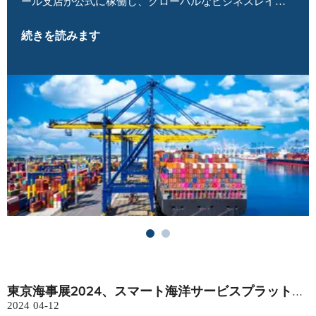
ール支店が公式に稼働し、グローバルなビジネスレイア
ウトの重要なステップをマークしました。グローバル配
続きを読みます
送センターとして、シンガポールには世界的に有名な船
主と海運があります
東京海事展2024、スマート海洋サービスプラットフォームが新たなトレンドをリードします
2024
04-12